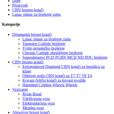
Dom
Proizvodi
CBN brusno kotači
Lanac pilane za brušenje zuba
Kategorije
Dijamantni brusni kotači
Lanac pilane za brušenje zuba
Tungsten Carbide brušenje
Tvrdo keramičko brušenje
Chrome Carbide obrubljenje brušenje
Superabrasive PCD PCBN MCD ND PDC brušenje
CBN brusno kotači
Eelctroplaced Diamond CBN kotači za brusilicu za
klupe
Oštrenje noža CBN kotači za T7 T7 T8 T4
Kovani čelični kotači za kovani gvožđe
Harndind Celding Wheels Wheels
Vezivanje
Resin Bond
Vitrificirana veza
Elektroplaćena veza
Metalna veza
Abrazivni brusni kotači