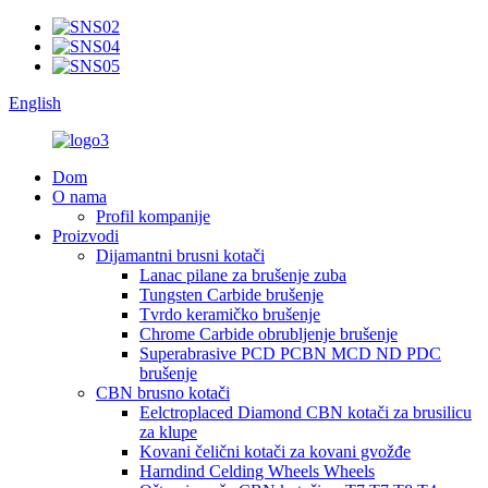
English
Dom
O nama
Profil kompanije
Proizvodi
Dijamantni brusni kotači
Lanac pilane za brušenje zuba
Tungsten Carbide brušenje
Tvrdo keramičko brušenje
Chrome Carbide obrubljenje brušenje
Superabrasive PCD PCBN MCD ND PDC
brušenje
CBN brusno kotači
Eelctroplaced Diamond CBN kotači za brusilicu
za klupe
Kovani čelični kotači za kovani gvožđe
Harndind Celding Wheels Wheels