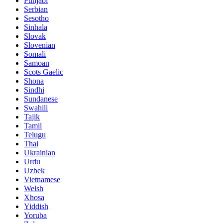
Punjabi
Serbian
Sesotho
Sinhala
Slovak
Slovenian
Somali
Samoan
Scots Gaelic
Shona
Sindhi
Sundanese
Swahili
Tajik
Tamil
Telugu
Thai
Ukrainian
Urdu
Uzbek
Vietnamese
Welsh
Xhosa
Yiddish
Yoruba