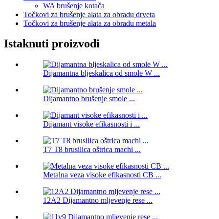
WA brušenje kotača
Točkovi za brušenje alata za obradu drveta
Točkovi za brušenje alata za obradu metala
Istaknuti proizvodi
Dijamantna bljeskalica od smole W ...
Dijamantno brušenje smole ...
Dijamant visoke efikasnosti i ...
T7 T8 brusilica oštrica machi ...
Metalna veza visoke efikasnosti CB ...
12A2 Dijamantno mljevenje rese ...