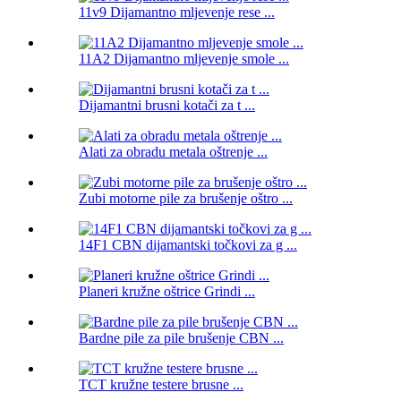
11v9 Dijamantno mljevenje rese ...
11A2 Dijamantno mljevenje smole ...
Dijamantni brusni kotači za t ...
Alati za obradu metala oštrenje ...
Zubi motorne pile za brušenje oštro ...
14F1 CBN dijamantski točkovi za g ...
Planeri kružne oštrice Grindi ...
Bardne pile za pile brušenje CBN ...
TCT kružne testere brusne ...