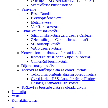
Oštrenje noža CBN kotači za T7 T7 T8 T4
Skate oštrice brusne kotače
Vezivanje
Resin Bond
Elektroplaćena veza
Metalna veza
Vitrificirana veza
Abrazivni brusni kotači
Silicijumske kotače za brušenje Carbide
Zeleni silicijum Carbide brusni kotači
SG brušenje kotača
WA brušenje kotača
Konvencionalni abrazivni brusni kotači
Kotači za brusilice za klupe i pijedestal
Cilindrični brusni kotači
Dijamantna pila sečiva
Točkovi za brušenje alata za obradu metala
Točkovi za brušenje alata za obradu metala
Čvrsti karbid HSS alat za brušenje Fluting
Gashing Diamond CBN kotači
Točkovi za brušenje alata za obradu drveta
Industrija
Vesti
Kontaktirajte nas