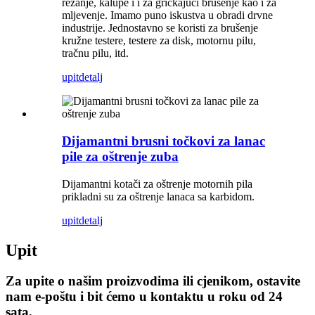
rezanje, kalupe i i za grickajući brušenje kao i za
mljevenje. Imamo puno iskustva u obradi drvne
industrije. Jednostavno se koristi za brušenje
kružne testere, testere za disk, motornu pilu,
tračnu pilu, itd.
upit
detalj
Dijamantni brusni točkovi za lanac
pile za oštrenje zuba
Dijamantni kotači za oštrenje motornih pila
prikladni su za oštrenje lanaca sa karbidom.
upit
detalj
Upit
Za upite o našim proizvodima ili cjenikom, ostavite
nam e-poštu i bit ćemo u kontaktu u roku od 24
sata.