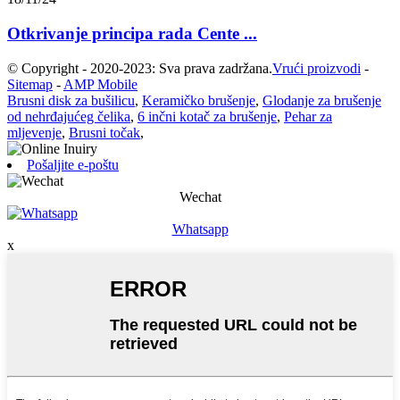
Otkrivanje principa rada Cente ...
© Copyright - 2020-2023: Sva prava zadržana.
Vrući proizvodi
-
Sitemap
-
AMP Mobile
Brusni disk za bušilicu
,
Keramičko brušenje
,
Glodanje za brušenje
od nehrđajućeg čelika
,
6 inčni kotač za brušenje
,
Pehar za
mljevenje
,
Brusni točak
,
Pošaljite e-poštu
Wechat
Whatsapp
x