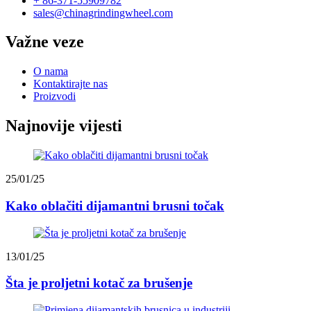
+ 86-371-55909782
sales@chinagrindingwheel.com
Važne veze
O nama
Kontaktirajte nas
Proizvodi
Najnovije vijesti
25/01/25
Kako oblačiti dijamantni brusni točak
13/01/25
Šta je proljetni kotač za brušenje