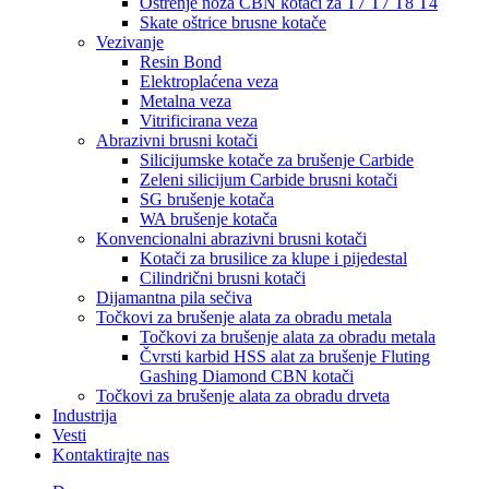
Oštrenje noža CBN kotači za T7 T7 T8 T4
Skate oštrice brusne kotače
Vezivanje
Resin Bond
Elektroplaćena veza
Metalna veza
Vitrificirana veza
Abrazivni brusni kotači
Silicijumske kotače za brušenje Carbide
Zeleni silicijum Carbide brusni kotači
SG brušenje kotača
WA brušenje kotača
Konvencionalni abrazivni brusni kotači
Kotači za brusilice za klupe i pijedestal
Cilindrični brusni kotači
Dijamantna pila sečiva
Točkovi za brušenje alata za obradu metala
Točkovi za brušenje alata za obradu metala
Čvrsti karbid HSS alat za brušenje Fluting
Gashing Diamond CBN kotači
Točkovi za brušenje alata za obradu drveta
Industrija
Vesti
Kontaktirajte nas