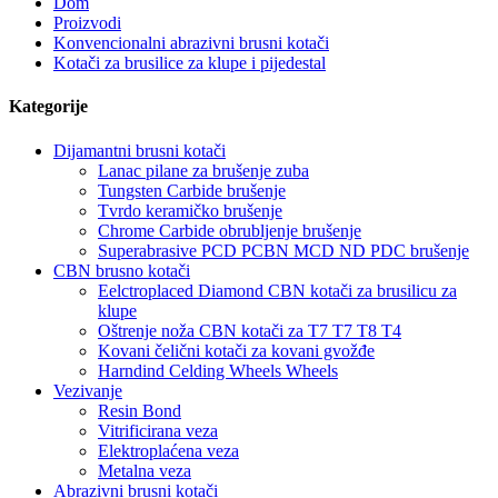
Dom
Proizvodi
Konvencionalni abrazivni brusni kotači
Kotači za brusilice za klupe i pijedestal
Kategorije
Dijamantni brusni kotači
Lanac pilane za brušenje zuba
Tungsten Carbide brušenje
Tvrdo keramičko brušenje
Chrome Carbide obrubljenje brušenje
Superabrasive PCD PCBN MCD ND PDC brušenje
CBN brusno kotači
Eelctroplaced Diamond CBN kotači za brusilicu za
klupe
Oštrenje noža CBN kotači za T7 T7 T8 T4
Kovani čelični kotači za kovani gvožđe
Harndind Celding Wheels Wheels
Vezivanje
Resin Bond
Vitrificirana veza
Elektroplaćena veza
Metalna veza
Abrazivni brusni kotači