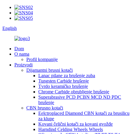
English
Dom
O nama
Profil kompanije
Proizvodi
Dijamantni brusni kotači
Lanac pilane za brušenje zuba
Tungsten Carbide brušenje
Tvrdo keramičko brušenje
Chrome Carbide obrubljenje brušenje
Superabrasive PCD PCBN MCD ND PDC
brušenje
CBN brusno kotači
Eelctroplaced Diamond CBN kotači za brusilicu
za klupe
Kovani čelični kotači za kovani gvožđe
Harndind Celding Wheels Wheels