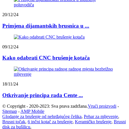
20/12/24
Primjena dijamantskih brusnica u ...
09/12/24
Kako odabrati CNC brušenje kotača
18/11/24
Otkrivanje principa rada Cente ...
© Copyright - 2020-2023: Sva prava zadržana.
Vrući proizvodi
-
Sitemap
-
AMP Mobile
Glodanje za brušenje od nehrđajućeg čelika
,
Pehar za mljevenje
,
Brusni točak
,
6 inčni kotač za brušenje
,
Keramičko brušenje
,
Brusni
disk za bušilicu
,