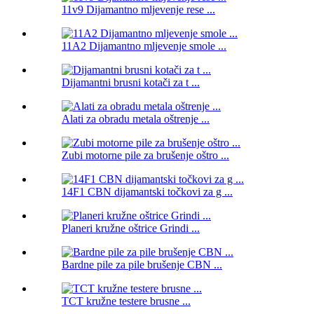
11v9 Dijamantno mljevenje rese ...
11A2 Dijamantno mljevenje smole ...
Dijamantni brusni kotači za t ...
Alati za obradu metala oštrenje ...
Zubi motorne pile za brušenje oštro ...
14F1 CBN dijamantski točkovi za g ...
Planeri kružne oštrice Grindi ...
Bardne pile za pile brušenje CBN ...
TCT kružne testere brusne ...