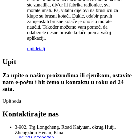
ste zanatlija, diy'er ili fabrika radionice, svi
morate imati. Pa, vitalni dijelovi na brusilicu za
klupe su brusni kotači. Dakle, odabir pravih
zamjenskih brusne kotače je ono što morate
naučiti. Također možemo vam pomoći da
odaberete desne brusile kotače prema vašoj
aplikaciji.
upit
detalj
Upit
Za upite o našim proizvodima ili cjenikom, ostavite
nam e-poštu i bit ćemo u kontaktu u roku od 24
sata.
Upit sada
Kontaktirajte nas
3-902, Trg Longcheng, Road Kaiyuan, okrug Huiji,
Zhengzhou Henan, Kina