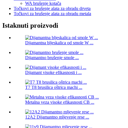
WA brušenje kotača
Točkovi za brušenje alata za obradu drveta
Točkovi za brušenje alata za obradu metala
Istaknuti proizvodi
Dijamantna bljeskalica od smole W ...
Dijamantno brušenje smole ...
Dijamant visoke efikasnosti i ...
T7 T8 brusilica oštrica machi ...
Metalna veza visoke efikasnosti CB ...
12A2 Dijamantno mljevenje rese ...